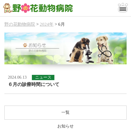
野の花動物病院
>
2024年
>
6月
当院のご案内
診療案内
お知らせ
お問い合わせ
2024.06.13
ニュース
６月の診療時間について
一覧
お知らせ