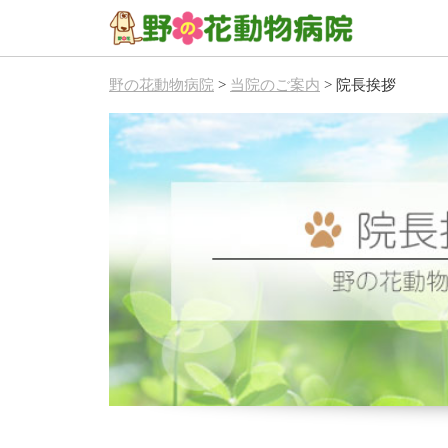
野の花動物病院
>
当院のご案内
>
院長挨拶