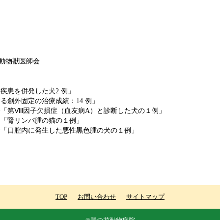
動物獣医師会
疾患を併発した犬2 例」
る創外固定の治療成績：14 例」
会「第Ⅷ因子欠損症（血友病A）と診断した犬の１例」
会「腎リンパ腫の猫の１例」
会「口腔内に発生した悪性黒色腫の犬の１例」
TOP
お問い合わせ
サイトマップ