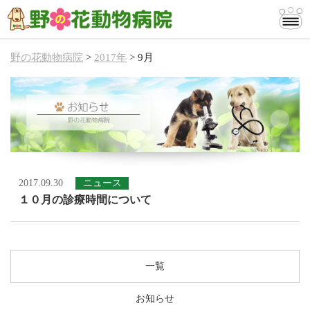
野の花動物病院
>
2017年
>
9月
当院のご案内
診療案内
お知らせ
お問い合わせ
2017.09.30
ニュース
１０月の診療時間について
一覧
お知らせ